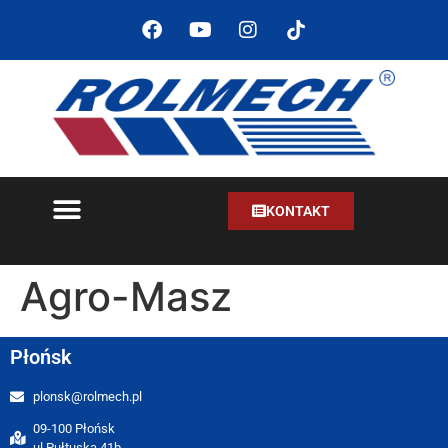
KONTAKT
Agro-Masz
Płońsk
plonsk@rolmech.pl
09-100 Płońsk
ul.Pułtuska 41b