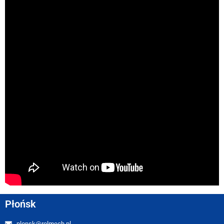
Płońsk
plonsk@rolmech.pl