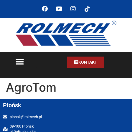
KONTAKT
AgroTom
Płońsk
plonsk@rolmech.pl
09-100 Płońsk
ul.Pułtuska 41b